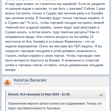
И ещё один вопрос по строительству кораблей. Если их разделят
по разным водам и школам, то как быть с рангами? Сейчас 1 ранг
можно построить только в Сурако при наличии репы и в Халифе
при наличии штаба. В Халифе будут только торговые корабли. А
в Сурако как? То есть, чтобы торговой гильдии построить боевой,
тяжёлый или осадный корабль, нужно будет ещё репутацию в
Сурако качать, а потом возить туда тяжёлые ресурсы? Как-то
неправильно вроде. Или отвезти ресурсы на постройку 12
апостолов из Аль Халифа в условные Фермопилы - это на
неделю мероприятие. Опять же местами без ПвП защиты. Я бы
попросил торговым гильдиям в штаб добавить возможность
строить любые корабли в своих портах. Чтобы торговцам тоже
было интересно бороться за Визиря. А возможность открытия
штаба в торговых портах оставить только доверенным гильдиям
визиря.
Капитан Веласкес
14 июл 2024
Docent_013 сказал(а) 14 Июл 2024 - 11:35:
Ограничение мирного флага полностью поддерживаю. Теперь это
будет противоположность Торговым.