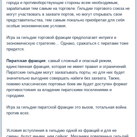
города и противоборствующие стороны всем необходимым,
зарабатывая тем самым на торговле. Гильдии торгового союза не
могут участвовать в захвате портов, но могут открывать свои
представительства, тем самым локально приобретая для себя
особые экономические условия.
Игра за гильдии торговой фракции предполагает интриги и
экономическую стратегию… Однако, сражаться с пиратами тоже
придется.
Пиратская фракция
: самый сложный и опасный режим,
единственная фракция, которая не имеет правил и ограничений.
Пиратские гильдии могут захватывать порты, но для них будет
значительно выгоднее совершать набеги без захвата. Также,
помимо классических портовых боев им будет доступен формат
противостояния за владение пиратскими поселениями и
городами.
Игра за гильдии пиратской фракции это вызов, тотальная война
против всех.
Условия вступления в гильдию одной из фракций и для ее
смены, будут иными, чем сейчас. Механики доверенных гильдий