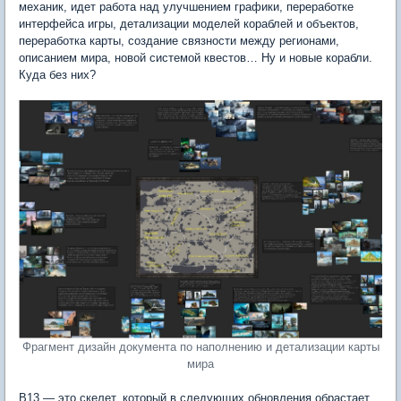
механик, идет работа над улучшением графики, переработке
интерфейса игры, детализации моделей кораблей и объектов,
переработка карты, создание связности между регионами,
описанием мира, новой системой квестов… Ну и новые корабли.
Куда без них?
Фрагмент дизайн документа по наполнению и детализации карты
мира
В13 — это скелет, который в следующих обновления обрастает