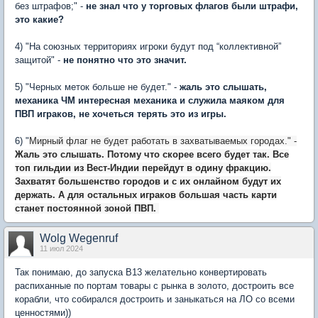
без штрафов;" -
не знал что у торговых флагов были штрафи,
это какие?
4) "На союзных территориях игроки будут под “коллективной”
защитой" -
не понятно что это значит.
5) "Черных меток больше не будет." -
жаль это слышать,
механика ЧМ интересная механика и служила маяком для
ПВП играков, не хочеться терять это из игры.
6) "
Мирный флаг не будет работать в захватываемых городах." -
Жаль это слышать. Потому что скорее всего будет так. Все
топ гильдии из Вест-Индии перейдут в одину фракцию.
Захватят большенство городов и с их онлайном будут их
держать. А для остальных играков большая часть карти
станет постоянной зоной ПВП.
Wolg Wegenruf
11 июл 2024
Так понимаю, до запуска B13 желательно конвертировать
распиханные по портам товары с рынка в золото, достроить все
корабли, что собирался достроить и заныкаться на ЛО со всеми
ценностями))