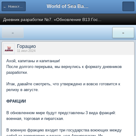
World of Sea Battle — Официальный форум игры
← Новости и объявления
Дневник разработки №7. «Обновление В13:Гос...
«
»
Горацио
11 июл 2024
Ахой, капитаны и капитанши!
После долгого перерыва, мы вернулись к формату дневников
разработки.
Итак, давайте смотреть, что утверждено и вовсю готовится к
релизу в августе.
ФРАКЦИИ
В обновленном мире будут представлены 3 вида фракций:
военная, торговая и пиратская.
В военную фракцию входит три государства воюющих между
собой за территорию и власть над Архипелагом. Их