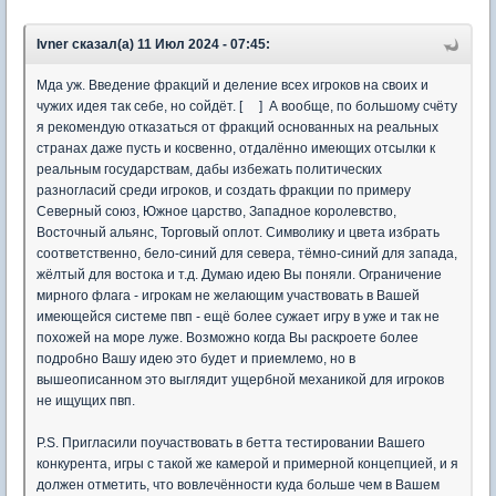
Ivner сказал(а) 11 Июл 2024 - 07:45:
Мда уж. Введение фракций и деление всех игроков на своих и
чужих идея так себе, но сойдёт. [ ] А вообще, по большому счёту
я рекомендую отказаться от фракций основанных на реальных
странах даже пусть и косвенно, отдалённо имеющих отсылки к
реальным государствам, дабы избежать политических
разногласий среди игроков, и создать фракции по примеру
Северный союз, Южное царство, Западное королевство,
Восточный альянс, Торговый оплот. Символику и цвета избрать
соответственно, бело-синий для севера, тёмно-синий для запада,
жёлтый для востока и т.д. Думаю идею Вы поняли. Ограничение
мирного флага - игрокам не желающим участвовать в Вашей
имеющейся системе пвп - ещё более сужает игру в уже и так не
похожей на море луже. Возможно когда Вы раскроете более
подробно Вашу идею это будет и приемлемо, но в
вышеописанном это выглядит ущербной механикой для игроков
не ищущих пвп.
P.S. Пригласили поучаствовать в бетта тестировании Вашего
конкурента, игры с такой же камерой и примерной концепцией, и я
должен отметить, что вовлечённости куда больше чем в Вашем