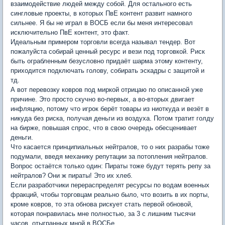
взаимодействие людей между собой. Для остального есть
сингловые проекты, в которых ПвЕ контент развит намного
сильнее. Я бы не играл в ВОСБ если бы меня интересовал
исключительно ПвЕ контент, это факт.
Идеальным примером торговли всегда называл тендер. Вот
пожалуйста собирай ценный ресурс и вези под торговкой. Риск
быть ограбленным безусловно придаёт шарма этому контенту,
приходится подключать голову, собирать эскадры с защитой и
тд.
А вот перевозку ковров под миркой отрицаю по описанной уже
причине. Это просто скучно во-первых, а во-вторых двигает
инфляцию, потому что игрок берёт товары из ниоткуда и везёт в
никуда без риска, получая деньги из воздуха. Потом тратит голду
на бирже, повышая спрос, что в свою очередь обесценивает
деньги.
Что касается принципиальных нейтралов, то о них разрабы тоже
подумали, введя механику репутации за потопления нейтралов.
Вопрос остаётся только один: Пираты тоже будут терять репу за
нейтралов? Они ж пираты! Это их хлеб.
Если разработчики перераспределят ресурсы по водам военных
фракций, чтобы торговцам реально было, что возить в их порты,
кроме ковров, то эта обнова рискует стать первой обновой,
которая понравилась мне полностью, за 3 с лишним тысячи
часов, отыгранных мной в ВОСБе.