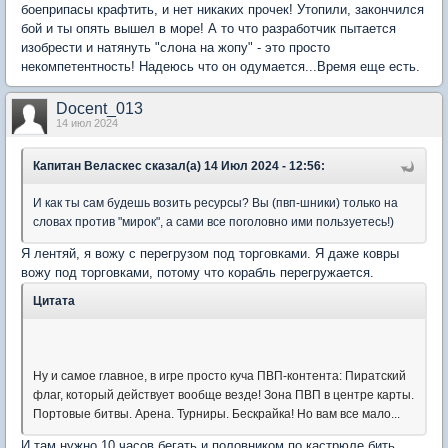
боеприпасы крафтить, и нет никаких прочек! Утопили, закончился
бой и ты опять вышел в море! А то что разработчик пытается
изобрести и натянуть "слона на жопу" - это просто
некомпетентность! Надеюсь что он одумается...Время еще есть.
Docent_013
14 июл 2024
Капитан Веласкес сказал(а) 14 Июл 2024 - 12:56:
И как ты сам будешь возить ресурсы? Вы (пвп-шники) только на
словах против "мирок", а сами все поголовно ими пользуетесь!)
Я лентяй, я вожу с перегрузом под торговками. Я даже ковры
вожу под торговками, потому что корабль перегружается.
Цитата
Ну и самое главное, в игре просто куча ПВП-контента: Пиратский
флаг, который действует вообще везде! Зона ПВП в центре карты.
Портовые битвы. Арена. Турниры. Бескрайка! Но вам все мало...
И там нужно 10 часов бегать и половником по кастрюле бить,