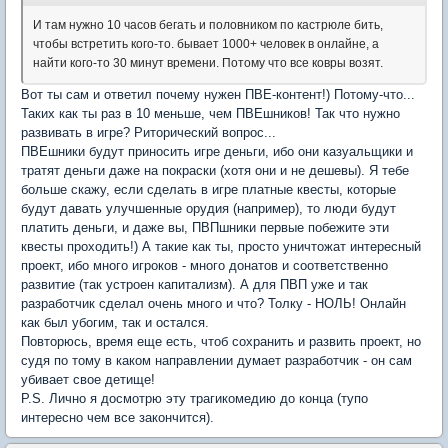
И там нужно 10 часов бегать и половником по кастрюле бить,
чтобы встретить кого-то. бывает 1000+ человек в онлайне, а
найти кого-то 30 минут времени. Потому что все ковры возят.
Вот ты сам и ответил почему нужен ПВЕ-контент!) Потому-что...
Таких как ты раз в 10 меньше, чем ПВЕшников! Так что нужно
развивать в игре? Риторический вопрос...
ПВЕшники будут приносить игре деньги, ибо они казуальщики и
тратят деньги даже на покраски (хотя они и не дешевы). Я тебе
больше скажу, если сделать в игре платные квесты, которые
будут давать улучшенные орудия (например), то люди будут
платить деньги, и даже вы, ПВПшники первые побежите эти
квесты проходить!) А такие как ты, просто уничтожат интересный
проект, ибо много игроков - много донатов и соответственно
развитие (так устроен капитализм). А для ПВП уже и так
разработчик сделал очень много и что? Толку - НОЛЬ! Онлайн
как был убогим, так и остался.
Повторюсь, время еще есть, чтоб сохранить и развить проект, но
судя по тому в каком направлении думает разработчик - он сам
убивает свое детище!
P.S. Лично я досмотрю эту трагикомедию до конца (тупо
интересно чем все закончится).