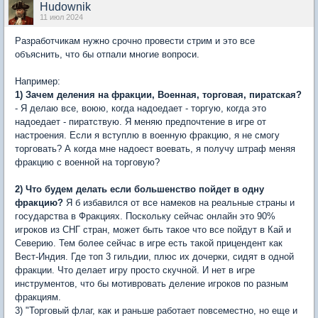
Hudownik
11 июл 2024
Разработчикам нужно срочно провести стрим и это все
объяснить, что бы отпали многие вопроси.
Например:
1) Зачем деления на фракции, Военная, торговая, пиратская?
- Я делаю все, воюю, когда надоедает - торгую, когда это
надоедает - пиратствую. Я меняю предпочтение в игре от
настроения. Если я вступлю в военную фракцию, я не смогу
торговать? А когда мне надоест воевать, я получу штраф меняя
фракцию с военной на торговую?
2) Что будем делать если большенство пойдет в одну
фракцию?
Я б избавился от все намеков на реальные страны и
государства в Фракциях. Поскольку сейчас онлайн это 90%
игроков из СНГ стран, может быть такое что все пойдут в Кай и
Северию. Тем более сейчас в игре есть такой прицендент как
Вест-Индия. Где топ 3 гильдии, плюс их дочерки, сидят в одной
фракции. Что делает игру просто скучной. И нет в игре
инструментов, что бы мотивровать деление игроков по разным
фракциям.
3) "Торговый флаг, как и раньше работает повсеместно, но еще и