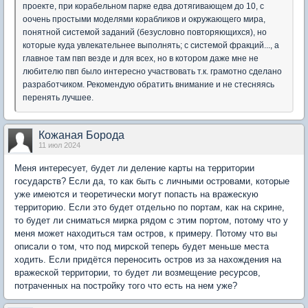
проекте, при корабельном парке едва дотягивающем до 10, с
оочень простыми моделями корабликов и окружающего мира,
понятной системой заданий (безусловно повторяющихся), но
которые куда увлекательнее выполнять; с системой фракций..., а
главное там пвп везде и для всех, но в котором даже мне не
любителю пвп было интересно участвовать т.к. грамотно сделано
разработчиком. Рекомендую обратить внимание и не стесняясь
перенять лучшее.
Кожаная Борода
11 июл 2024
Меня интересует, будет ли деление карты на территории
государств? Если да, то как быть с личными островами, которые
уже имеются и теоретически могут попасть на вражескую
территорию. Если это будет отдельно по портам, как на скрине,
то будет ли сниматься мирка рядом с этим портом, потому что у
меня может находиться там остров, к примеру. Потому что вы
описали о том, что под мирской теперь будет меньше места
ходить. Если придётся переносить остров из за нахождения на
вражеской территории, то будет ли возмещение ресурсов,
потраченных на постройку того что есть на нем уже?