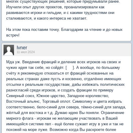
многих существующих решений, которые придумывали ранее.
Изучили опыт других проектов, проанализировали как
развиваются игроки и гильдии, и с какими трудностями они
сталкиваются, и какого интереса не хватает.
На этом пока поставим точку. Благодарим за чтение и до новых
встреч!
Ivner
11 июл 2024
Мда уж. Введение фракций и деление всех игроков на своих и
чужих идея так себе, но сойдёт. [ ]. А вообще, по большому
счёту я рекомендую отказаться от фракций основанных на
реальных странах даже пусть и косвенно, отдалённо имеющих
отсылки к реальным государствам, дабы избежать политических
разногласий среди игроков, и создать фракции по примеру
Северный союз, Южное царство, Западное королевство,
Восточный альянс, Торговый оплот. Символику и цвета избрать
соответственно, бело-синий для севера, тёмно-синий для запада,
жёлтый для востока и т.д. Думаю идею Вы поняли. Ограничение
мирного флага - игрокам не желающим участвовать в Вашей
имеющейся системе пвп - ещё более сужает игру в уже и так не
похожей на море луже. Возможно когда Вы раскроете более