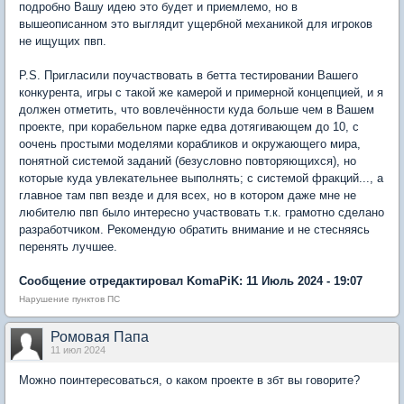
подробно Вашу идею это будет и приемлемо, но в
вышеописанном это выглядит ущербной механикой для игроков
не ищущих пвп.
P.S. Пригласили поучаствовать в бетта тестировании Вашего
конкурента, игры с такой же камерой и примерной концепцией, и я
должен отметить, что вовлечённости куда больше чем в Вашем
проекте, при корабельном парке едва дотягивающем до 10, с
оочень простыми моделями корабликов и окружающего мира,
понятной системой заданий (безусловно повторяющихся), но
которые куда увлекательнее выполнять; с системой фракций..., а
главное там пвп везде и для всех, но в котором даже мне не
любителю пвп было интересно участвовать т.к. грамотно сделано
разработчиком. Рекомендую обратить внимание и не стесняясь
перенять лучшее.
Сообщение отредактировал KomaPiK: 11 Июль 2024 - 19:07
Нарушение пунктов ПС
Ромовая Папа
11 июл 2024
Можно поинтересоваться, о каком проекте в збт вы говорите?