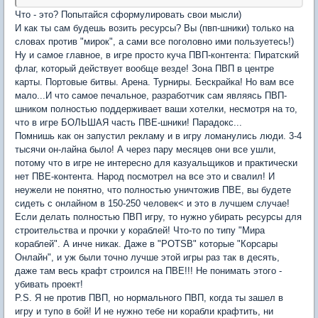
Что - это? Попытайся сформулировать свои мысли)
И как ты сам будешь возить ресурсы? Вы (пвп-шники) только на
словах против "мирок", а сами все поголовно ими пользуетесь!)
Ну и самое главное, в игре просто куча ПВП-контента: Пиратский
флаг, который действует вообще везде! Зона ПВП в центре
карты. Портовые битвы. Арена. Турниры. Бескрайка! Но вам все
мало...И что самое печальное, разработчик сам являясь ПВП-
шником полностью поддерживает ваши хотелки, несмотря на то,
что в игре БОЛЬШАЯ часть ПВЕ-шники! Парадокс...
Помнишь как он запустил рекламу и в игру ломанулись люди. 3-4
тысячи он-лайна было! А через пару месяцев они все ушли,
потому что в игре не интересно для казуальщиков и практически
нет ПВЕ-контента. Народ посмотрел на все это и свалил! И
неужели не понятно, что полностью уничтожив ПВЕ, вы будете
сидеть с онлайном в 150-250 человек< и это в лучшем случае!
Если делать полностью ПВП игру, то нужно убирать ресурсы для
строительства и прочки у кораблей! Что-то по типу "Мира
кораблей". А инче никак. Даже в "POTSB" которые "Корсары
Онлайн", и уж были точно лучше этой игры раз так в десять,
даже там весь крафт строился на ПВЕ!!! Не понимать этого -
убивать проект!
P.S. Я не против ПВП, но нормального ПВП, когда ты зашел в
игру и тупо в бой! И не нужно тебе ни корабли крафтить, ни