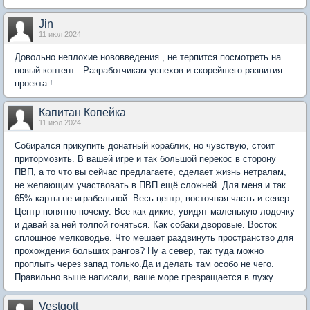
Jin
11 июл 2024
Довольно неплохие нововведения , не терпится посмотреть на
новый контент . Разработчикам успехов и скорейшего развития
проекта !
Капитан Копейка
11 июл 2024
Собирался прикупить донатный кораблик, но чувствую, стоит
притормозить. В вашей игре и так большой перекос в сторону
ПВП, а то что вы сейчас предлагаете, сделает жизнь нетралам,
не желающим участвовать в ПВП ещё сложней. Для меня и так
65% карты не играбельной. Весь центр, восточная часть и север.
Центр понятно почему. Все как дикие, увидят маленькую лодочку
и давай за ней толпой гоняться. Как собаки дворовые. Восток
сплошное мелководье. Что мешает раздвинуть пространство для
прохождения больших рангов? Ну а север, так туда можно
проплыть через запад только.Да и делать там особо не чего.
Правильно выше написали, ваше море превращается в лужу.
Vestgott