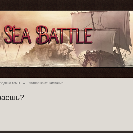
ободные темы
→
Уютная кают-кампания
граешь?