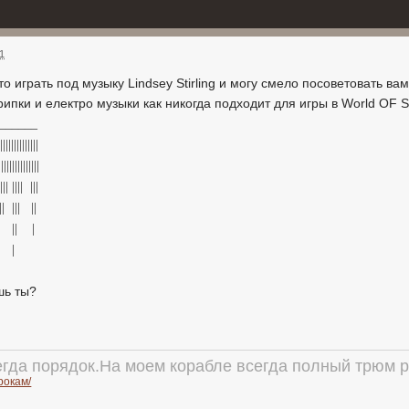
01
о играть под музыку Lindsey Stirling и могу смело посоветовать ва
ипки и електро музыки как никогда подходит для игры в World OF Se
______
||||||||||||
|||||||||||||||
 |||| |||| |||
||| ||| ||
|| || |
|| |
шь ты?
егда порядок.На моем корабле всегда полный трюм 
грокам/