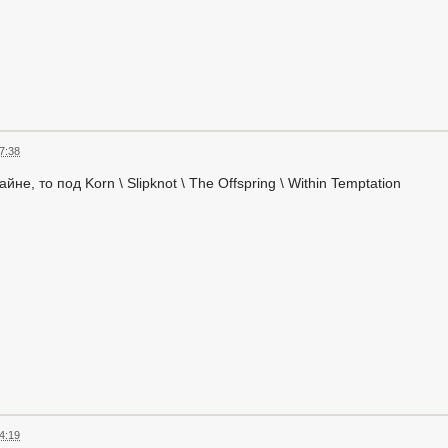
7:38
не, то под Korn \ Slipknot \ The Offspring \ Within Temptation
4:19