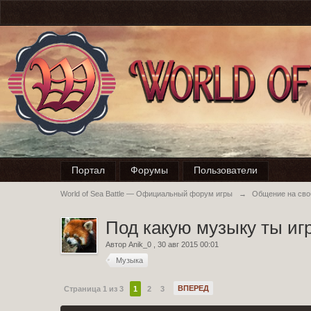
Портал
Форумы
Пользователи
World of Sea Battle — Официальный форум игры
→
Общение на св
Под какую музыку ты и
Автор
Anik_0
,
30 авг 2015 00:01
Музыка
ВПЕРЕД
Страница 1 из 3
1
2
3