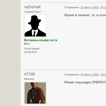
naDoHaK
Отправлено:
31 Август 2015 - 07:
Судовой врач
Играю в тишине, т.к. в ос
Ветераны альфа-теста
66
Регистрация:
26.08.2015
ATOM
Отправлено:
31 Август 2015 - 18:
Канонир
Играю под радио ENERGY, 