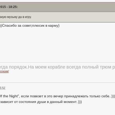
015 - 18:25:
кую музыку да в игру.
))Спасибо за совет,плюсик в карму)
егда порядок.На моем корабле всегда полный трюм 
грокам/
5:52
Of the Night", если повезет в это вечер принадлежать только себе..))
зависит от состояния души в данный момент..)))