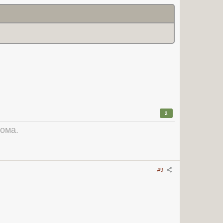
2
рома.
#9
)