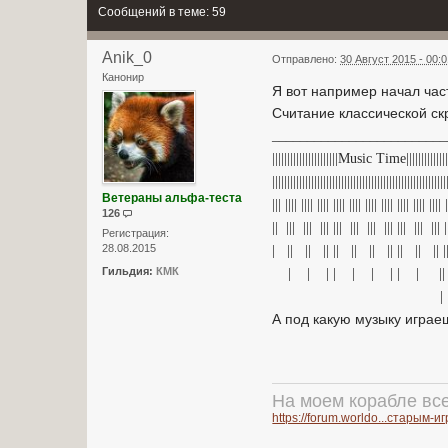
Сообщений в теме: 59
Anik_0
Отправлено:
30 Август 2015 - 00:
Канонир
Я вот например начал част
Считание классической скр
_________________________
||||||||||||||||||||||Music Time||||||||||||||||
||||||||||||||||||||||||||||||||||||||||||||||||||||||||||
Ветераны альфа-теста
||| |||| |||| |||| |||| |||| |||| |||| |||| |||| ||||
126
|| ||| ||| ||| ||| ||| ||| ||| ||| ||| ||| 
Регистрация:
28.08.2015
| || || || || || || || || || || 
Гильдия:
КМК
| | | | | | | | | 
|
А под какую музыку играе
На моем корабле вс
https://forum.worldo...старым-и