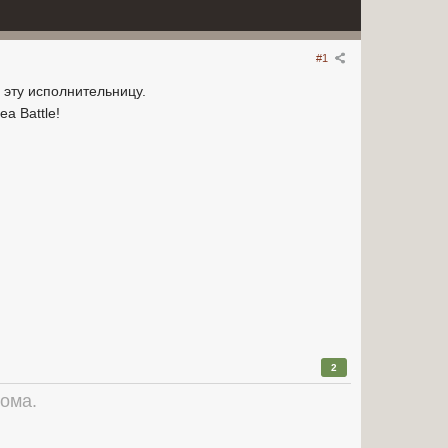
#1
м эту исполнительницу.
a Battle!
2
рома.