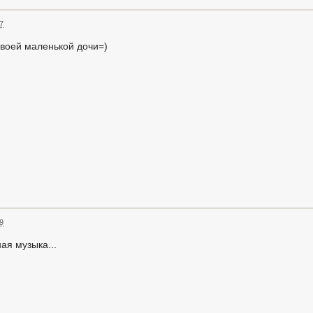
17
своей маленькой дочи=)
39
ая музыка...