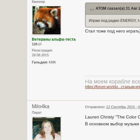
Канонир
ATOM сказал(а) 31 Авг 2
Играю под радио ENERGY, та
Стал тоже под него играть
Ветераны альфа-теста
126
Регистрация:
28.08.2015
Гильдия:
КМК
На моем корабле вс
https://forum.worldo...старым-и
Milo4ka
Отправлено:
12 Сентябрь 2015 - 0
Пират
Lauren Christy "The Color 
В основном выбор музыки 