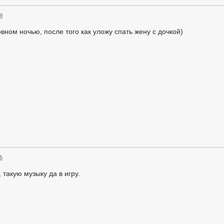
19
новном ночью, после того как уложу спать жену с дочкой)
25
такую музыку да в игру.