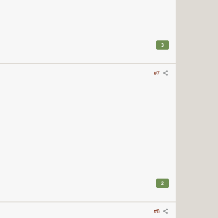
3
#7
2
#8