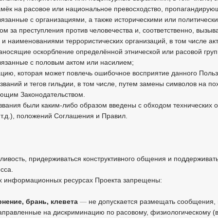
амёк на расовое или национальное превосходство, пропагандирую
вязанные с организациями, а также историческими или политически
 за преступления против человечества и, соответственно, вызыв
 и наименованиями террористических организаций, в том числе а
аносящие оскорбление определённой этнической или расовой груп
вязанные с половым актом или насилием;
ию, которая может повлечь ошибочное восприятие данного Польз
званий и тегов гильдии, в том числе, путем замены символов на по
ющим Законодательством.
звания были каким-либо образом введены с обходом технических 
т.д.), положений Соглашения и Правил.
ливость, придерживаться конструктивного общения и поддерживат
сса.
ых информационных ресурсах Проекта запрещены:
рнение, брань, клевета
—
не допускается размещать сообщения,
 направленные на дискриминацию по расовому, физиологическому (