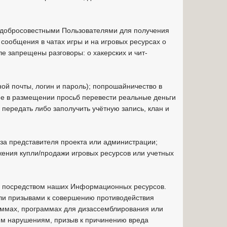
едобросовестными Пользователями для получения
 сообщения в чатах игры и на игровых ресурсах о
ле запрещены разговоры: о хакерских и чит-
ой почты, логин и пароль); попрошайничество в
ее в размещении просьб перевести реальные деньги
ередать либо заполучить учётную запись, клан и
 за представителя проекта или администрации;
ения купли/продажи игровых ресурсов или учетных
та посредством наших Информационных ресурсов.
или призывами к совершению противодействия
раммах, программах для дизассемблирования или
им нарушениям, призыв к причинению вреда