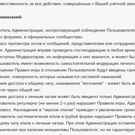
ветственность за все действия, совершённые с Вашей учётной зап
 наказаний
витель Администрации, контролирующий соблюдение Пользовател
ых форумах, в официальных сообществах.
цесс просмотра логов и сообщений, представителем или сотрудни
я. Администрация вправе проводить постмодерацию в любое время
оступны Модераторам, но информация о них хранится, и может быт
зователь имеет возможность самостоятельной модерации личного 
ушении Правил игры в отношении Пользователя будут введены санкц
ения, совокупность которых называется системой наказаний:
ние доступа к общему чату, называемое "молчание" - может быть
ля через общий чат;
ние доступа к личным чатам может быть введено только Админист
зователь регулярно (не менее 2-х раз) нарушает Правила игры, Ад
ового. Нахождение в "черном списке" приводит к увеличению сроко
ьзователь систематически и/или в грубой форме нарушает Правила
щему чату и/или к личным чатам. При этом Администрация оставля
аничения при наличии инициативы Пользователя, но не гарантирует,