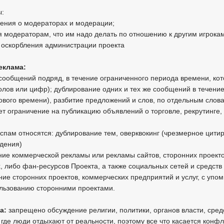
ы:
ения о модераторах и модерации;
 модераторам, что им надо делать по отношению к другим игрока
и оскорбления администрации проекта
реклама:
сообщений подряд, в течение ограниченного периода времени, кот
олов или цифр); дублирование одних и тех же сообщений в течени
рового времени), разбитие предложений и слов, по отдельным слова
ет ограничение на публикацию объявлений о торговле, рекрутинге, 
спам относятся: дублирование тем, оверквокинг (чрезмерное цит
ждения)
ние коммерческой рекламы или рекламы сайтов, сторонних проектов
либо фан-ресурсов Проекта, а также социальных сетей и средств 
ние сторонних проектов, коммерческих предприятий и услуг, с упом
ользованию сторонними проектами.
ка:
запрещено обсуждение религии, политики, органов власти, сре
 где люди отдыхают от реальности, поэтому все что касается конфл