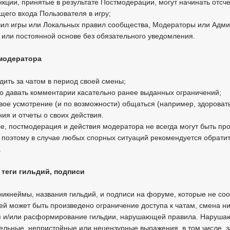
кции, принятые в результате Постмодерации, могут начинать отсч
щего входа Пользователя в игру;
вил игры или Локальных правил сообщества, Модераторы или Админ
или постоянной основе без обязательного уведомления.
 модератора
дить за чатом в период своей смены;
о давать комментарии касательно ранее выданных ограничений;
вое усмотрение (и по возможности) общаться (например, здороватьс
ия и отчеты о своих действия.
ле, постмодерация и действия модератора не всегда могут быть пр
поэтому в случае любых спорных ситуаций рекомендуется обратить
.
 теги гильдий, подписи
икнеймы, названия гильдий, и подписи на форуме, которые не соот
й может быть произведено ограничение доступа к чатам, смена н
я и/или расформирование гильдии, нарушающей правила. Наруша
ельные, непристойные или нецензурные выражения, в том числе, 