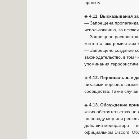
проекту.
◈
4.11. Высказывания 
— Запрещена пропаганда 
использованию, за исключ
— Запрещено распростране
контента, экстремистских
— Запрещено создание со
законодательство, в том 
упоминания террористиче
◈
4.12. Персональные д
никакими персональными 
сообщества. Такие случа
◈
4.13. Обсуждение при
каких обстоятельствах не
по поводу мер или решени
действия модератора — п
официальном Discord. Об