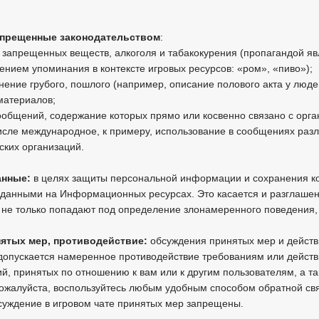
запрещенные законодательством
:
запрещенных веществ, алкоголя и табакокурения (пропагандой я
ением упоминания в контексте игровых ресурсов: «ром», «пиво»);
ние грубого, пошлого (например, описание полового акта у людей
 материалов;
общений, содержание которых прямо или косвенно связано с ор
числе международное, к примеру, использование в сообщениях раз
ских организаций.
анные:
в целях защиты персональной информации и сохранения к
данными на Информационных ресурсах. Это касается и разглашен
и не только попадают под определение злонамеренного поведения
нятых мер, противодействие:
обсуждения принятых мер и действ
 допускается намеренное противодействие требованиям или действ
й, принятых по отношению к вам или к другим пользователям, а т
ожалуйста, воспользуйтесь любым удобным способом обратной связ
суждение в игровом чате принятых мер запрещены.