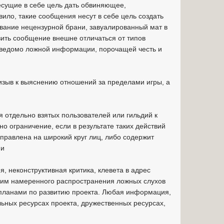
несущие в себе цель дать обвиняющее,
ило, такие сообщения несут в себе цель создать
ование нецензурной брани, завуалированный мат в
авить сообщение внешне отличаться от типов
аведомо ложной информации, порочащей честь и
изыв к выяснению отношений за пределами игры, а
.
 отдельно взятых пользователей или гильдий к
о ограничение, если в результате таких действий
аправлена на широкий круг лиц, либо содержит
ии
, неконструктивная критика, клевета в адрес
рпим намеренного распространения ложных слухов
 планами по развитию проекта. Любая информация,
льных ресурсах проекта, дружественных ресурсах,