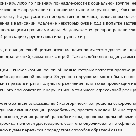
ризнаку, либо по признаку принадлежности к социальной группе, 
ивающее определение в отношении лица или группы лиц. Как прав
убъекту. Не допускается ненормативная лексика, включая использ
ения в написании, удаление некоторых букв и т.д.) в попытке заст
настоящими правилами игры. Не допускается распространение з
 репутацию другого лица или группы лиц.
, ставящие своей целью оказание психологического давления: пр
ии ограничений, связанных с игрой. Такие сообщения недопустимы
кации
– высказывания, основной целью которых является провокация
ибо агрессивной реакции. За данное нарушение может быть введен
шил правила игры и получил ограничение, или такая провокация н
льного пользователя к нарушению, в том числе агрессивной реакц
обоснованные
высказывания
:
категорически запрещены оскорбления
дников администрации, разработчика, проекта в целом. Мы не те
занных с администрацией, разработчиком, проектом, дальнейшими
проекта, является достоверной, если она опубликована на официа
елю путем переписки посредством способов обратной связи.