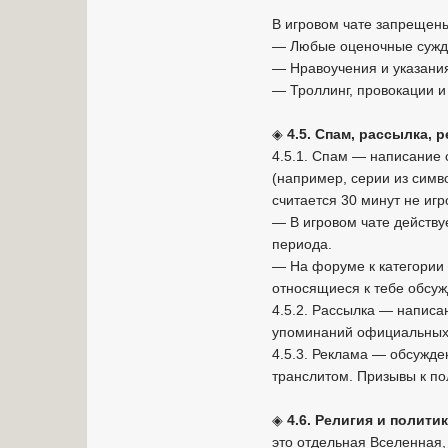
В игровом чате запрещен
— Любые оценочные сужд
— Нравоучения и указания
— Троллинг, провокации 
◈
4.5. Спам, рассылка, 
4.5.1. Спам — написание 
(например, серии из симв
считается 30 минут не иг
— В игровом чате действу
периода.
— На форуме к категории 
относящиеся к тебе обсу
4.5.2. Рассылка — написа
упоминаний официальных, 
4.5.3. Реклама — обсужде
транслитом. Призывы к п
◈
4.6. Религия и полити
это отдельная Вселенная,