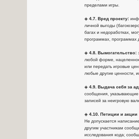
пределами игры.
◈
4.7. Вред проекту:
инф
личной выгоды (багоюзерс
багах и недоработках, мог
программах, программах 
◈
4.8. Вымогательство:
любой форме, нацеленное 
или передать игровые цен
любые другие ценности, и
◈
4.9. Выдача себя за 
сообщения, указывающие 
записей за неигровую вал
◈
4.10. Петиции и акции
Не допускается написани
другим участникам сообще
исследования кода; сооб