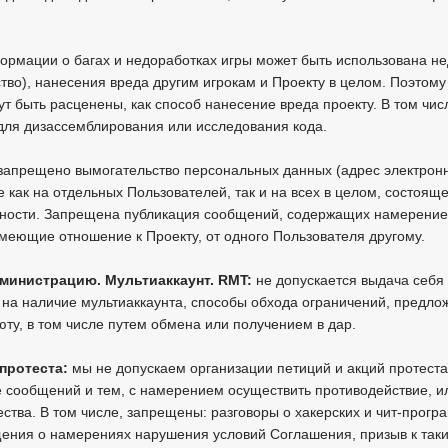
ормации о багах и недоработках игры может быть использована н
тво), нанесения вреда другим игрокам и Проекту в целом. Поэтому
ут быть расценены, как способ нанесение вреда проекту. В том чис
для дизассемблирования или исследования кода.
запрещено вымогательство персональных данных (адрес электронн
как на отдельных Пользователей, так и на всех в целом, состоящ
ности. Запрещена публикация сообщений, содержащих намерение п
меющие отношение к Проекту, от одного Пользователя другому.
администрацию. Мультиаккаунт. RMT:
не допускается выдача себя
на наличие мультиаккаунта, способы обхода ограничений, предлож
юту, в том числе путем обмена или получением в дар.
 протеста:
мы не допускаем организации петиций и акций протес
е сообщений и тем, с намерением осуществить противодействие, 
ства. В том числе, запрещены: разговоры о хакерских и чит-прог
щения о намерениях нарушения условий Соглашения, призыв к так