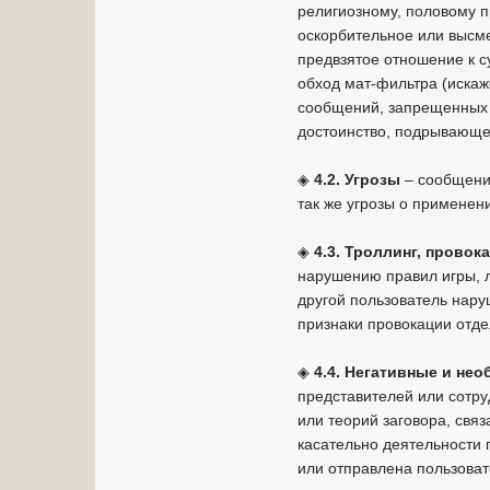
религиозному, половому п
оскорбительное или высме
предвзятое отношение к с
обход мат-фильтра (искаж
сообщений, запрещенных 
достоинство, подрывающей
◈
4.2. Угрозы
– сообщения
так же угрозы о применен
◈
4.3. Троллинг, прово
нарушению правил игры, л
другой пользователь нару
признаки провокации отде
◈
4.4. Негативные и не
представителей или сотру
или теорий заговора, свя
касательно деятельности 
или отправлена пользоват