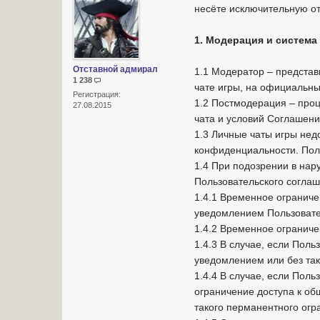
несёте исключительную от
1. Модерация и система
Отставной адмирал
1.1 Модератор – предста
1 238
чате игры, на официальн
Регистрация:
1.2 Постмодерация – про
27.08.2015
чата и условий Соглашени
1.3 Личные чаты игры нед
конфиденциальности. Поль
1.4 При подозрении в нар
Пользовательского соглаш
1.4.1 Временное ограниче
уведомлением Пользовате
1.4.2 Временное ограниче
1.4.3 В случае, если Поль
уведомлением или без так
1.4.4 В случае, если Пол
ограничение доступа к об
такого перманентного огр